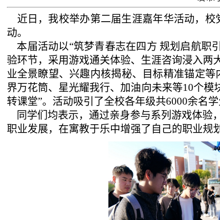
近日
，我校举办第二届生涯嘉年华活动，
校
动。
本届
活动以
“
筑梦青春志在四方 规划启航职
验环节，
采用游戏通关体验、生涯咨询浸入两
业
全景
瞭
望
、兴趣内核揭秘、目标精准锚定等
界万花筒、星光耀我行、加油向未来等
10
个模
转课堂”。活动吸引了全校各年级共
6000
余
名学
同学们均表示，
通过
亲身参与
系列游戏体验
职业发展，在寓教于乐中
增强
了自己的
职业规