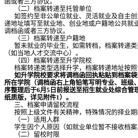
函或者三方协议。
（二）档案转递至托管单位
如签约至非公单位就业、灵活就业及自主创
递地址填写至就业地、创业地或户籍地公共就业
调档函或者三方协议。
（三）档案转递至户籍地
暂未就业的毕业生，如需转档，档案转递类
（如当地人才交流中心）。
（四）档案转递至升学院校
档案转递类型选择升学，档案转递地址按照调
如升学院校要求将调档函回执粘贴到档案袋
所在学院（调档函右上角铅笔写明专业、班级
序整理后于6月5日前报送至招生就业处综合管
纸质版，详见附件1）。
三、档案申请留校流程
按照上级文件有关精神，特殊情况的择业期
（一）适用人群
学生因个人原因（如就业单位暂不接收档案
（二）留校时限