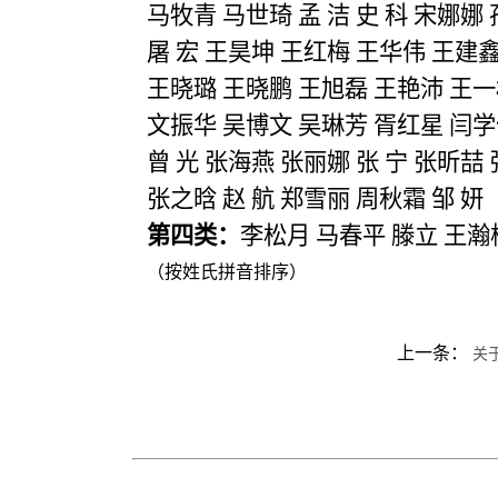
马牧青
马世琦
孟
洁
史
科
宋娜娜
屠
宏
王昊坤
王红梅
王华伟
王建
王晓璐
王晓鹏
王旭磊
王艳沛
王一
文振华
吴博文
吴琳芳
胥红星
闫学
曾
光
张海燕
张丽娜
张
宁
张昕喆
张之晗
赵
航
郑雪丽
周秋霜
邹
妍
第四类：
李松月
马春平
滕立
王瀚
（按姓氏拼音排序）
上一条：
关