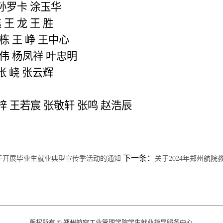
孙罗卡
涂玉华
鑫
王
龙
王
胜
栋
王
峥
王中心
伟
杨凤祥
叶忠明
张
峣
张云辉
梓
王若宸
张敬轩
张鸣
赵浩辰
下一条：
于开展毕业生就业典型宣传季活动的通知
关于2024年郑州航
版权所有 © 郑州航空工业管理学院学生就业指导服务中心