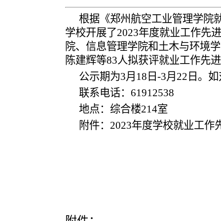
根据《郑州航空工业管理学院
学校开展了
202
3
年度就业工作先
院、信息管理学院和土木与环境学
陈建辉
等
83
人拟获评就业工作先
公示期为
3
月
18
日
-3
月
22
日。如
联系电话：
61912538
地点：综合楼
214
室
附件：
202
3
年度学校就业工作
附件：