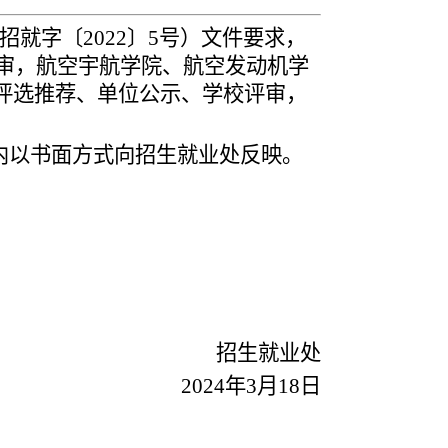
招就字〔
2022
〕
5
号）文件要求，
审
，
航空宇航
学院
、航空发动机学
评选推荐、
单位
公示、学校评
审
，
内以书面方式向招生就业处反映。
招生就业处
2024
年
3
月
18
日