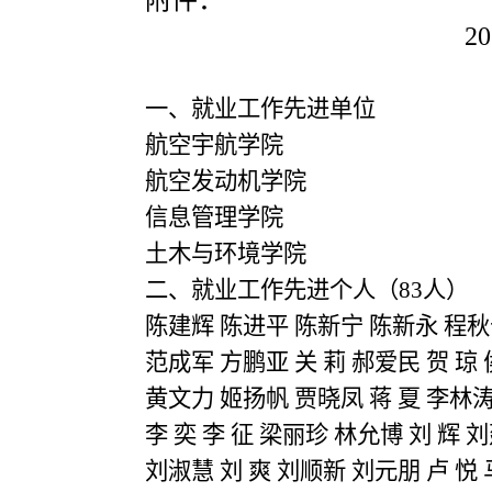
20
一、就业工作先进单位
航空宇航
学院
航空发动机学院
信息管理学院
土木与环境学院
二、就业工作先进个人（
83
人）
陈建辉
陈进平
陈新宁
陈新永
程秋
范成军
方鹏亚
关
莉
郝爱民
贺
琼
黄文力
姬扬帆
贾晓凤
蒋
夏
李林
李
奕
李
征
梁丽珍
林允博
刘
辉
刘
刘淑慧
刘
爽
刘顺新
刘元朋
卢
悦