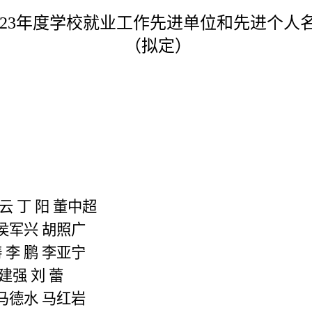
2
3
年度学校就业工作先进单位和先进个人
（拟定）
云
丁
阳
董中超
侯军兴
胡照广
涛
李
鹏
李亚宁
建强
刘
蕾
马德水
马红岩